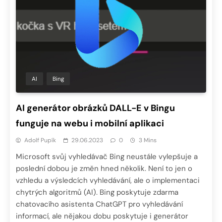
AI
Bing
AI generátor obrázků DALL-E v Bingu
funguje na webu i mobilní aplikaci
Adolf Pupík
29.06.2023
0
3 Mins
Microsoft svůj vyhledávač Bing neustále vylepšuje a
poslední dobou je změn hned několik. Není to jen o
vzhledu a výsledcích vyhledávání, ale o implementaci
chytrých algoritmů (AI). Bing poskytuje zdarma
chatovacího asistenta ChatGPT pro vyhledávání
informací, ale nějakou dobu poskytuje i generátor