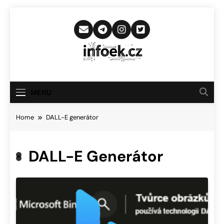
Skip
to
content
Infoek.cz
Web Věnující Se Technologickým
Novinkám
MENU
Home
DALL-E generátor
DALL-E Generátor