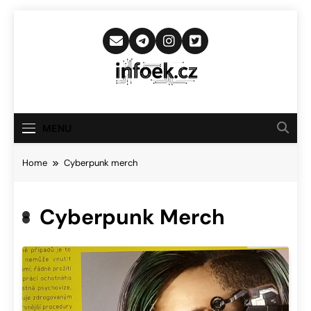
Skip
to
content
Infoek.cz
Web Věnující Se Technologickým
Novinkám
MENU
Home
Cyberpunk merch
Cyberpunk Merch