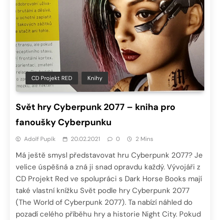
CD Projekt RED
Knihy
Svět hry Cyberpunk 2077 – kniha pro
fanoušky Cyberpunku
Adolf Pupík
20.02.2021
0
2 Mins
Má ještě smysl představovat hru Cyberpunk 2077? Je
velice úspěšná a zná ji snad opravdu každý. Vývojáři z
CD Projekt Red ve spolupráci s Dark Horse Books mají
také vlastní knížku Svět podle hry Cyberpunk 2077
(The World of Cyberpunk 2077). Ta nabízí náhled do
pozadí celého příběhu hry a historie Night City. Pokud