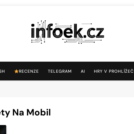
Infoek.cz
Web Věnující Se Technologickým Novinkám
SH
RECENZE
TELEGRAM
AI
HRY V PROHLÍŽEČ
ty Na Mobil