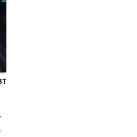
8T
e
í