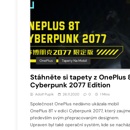
OnePlus
Tapety Na Mobil
Stáhněte si tapety z OnePlus 
Cyberpunk 2077 Edition
Adolf Pupík
26.11.2020
0
1 Mins
Společnost OnePlus nedávno ukázala mobil
OnePlus 8T v edici Cyberpunk 2077, který zaujm
především svým přepracovaným designem.
Upraven byl také operační systém, kde se nacház