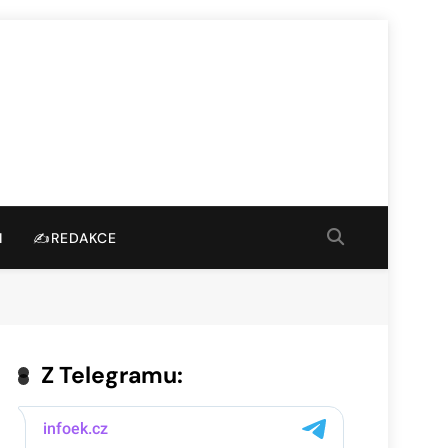
I
✍️REDAKCE
Z Telegramu: