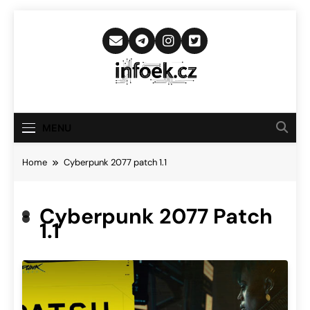
Skip
to
content
Infoek.cz
Web Věnující Se Technologickým
Novinkám
MENU
Home
Cyberpunk 2077 patch 1.1
Cyberpunk 2077 Patch
1.1