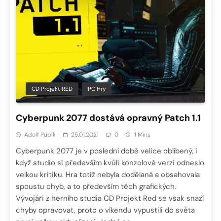
CD Projekt RED
PC Hry
Cyberpunk 2077 dostává opravný Patch 1.1
Adolf Pupík
25.01.2021
0
1 Mins
Cyberpunk 2077 je v poslední době velice oblíbený, i
když studio si především kvůli konzolové verzi odneslo
velkou kritiku. Hra totiž nebyla dodělaná a obsahovala
spoustu chyb, a to především těch grafických.
Vývojáři z herního studia CD Projekt Red se však snaží
chyby opravovat, proto o víkendu vypustili do světa