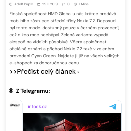
Adolf Pupík
29.11.2019
0
1 Mins
Finská společnost HMD Global u nás krátce prodává
mobilního zástupce střední třídy Nokia 7.2. Doposud
byl tento model dostupný pouze v černém provedení,
což nikdo moc nechápal. Zelená varianta vypadá
alespoň na videích působivě. Včera společnost
oficiálně oznámila příchod Nokie 7.2 také v zeleném
provedení Cyan Green. Najdete ji již na všech velkých
e-shopech za doporučenou cenu…
>>Přečíst celý článek
Z Telegramu: