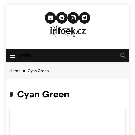
Skip
to
content
Infoek.cz
Web Věnující Se Technologickým
Novinkám
MENU
Home
Cyan Green
Cyan Green