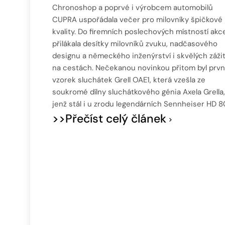
Chronoshop a poprvé i výrobcem automobilů
CUPRA uspořádala večer pro milovníky špičkové
kvality. Do firemních poslechových místností akc
přilákala desítky milovníků zvuku, nadčasového
designu a německého inženýrství i skvělých záži
na cestách. Nečekanou novinkou přitom byl prvn
vzorek sluchátek Grell OAE1, která vzešla ze
soukromé dílny sluchátkového génia Axela Grella,
jenž stál i u zrodu legendárních Sennheiser HD 8
>>Přečíst celý článek