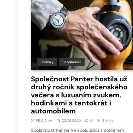
Hodinky
Sennheiser
Společnost Panter hostila už
druhý ročník společenského
večera s luxusním zvukem,
hodinkami a tentokrát i
automobilem
PR Článek
02.06.2025
0
9 Mins
Společnost Panter ve spolupráci s ateliérem