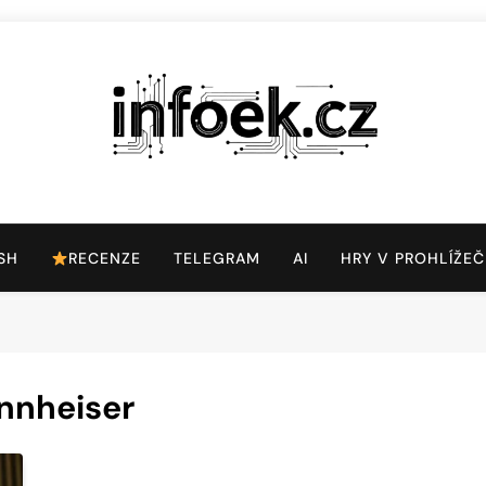
Infoek.cz
Web Věnující Se Technologickým Novinkám
SH
RECENZE
TELEGRAM
AI
HRY V PROHLÍŽEČ
nnheiser