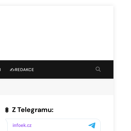
I
✍️REDAKCE
Z Telegramu: