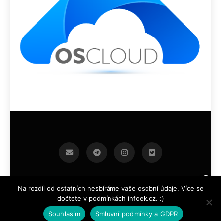
infoek.cz 2026.Developed By
.
BlazeThemes
Na rozdíl od ostatních nesbíráme vaše osobní údaje. Více se
dočtete v podmínkách infoek.cz. :)
Souhlasím
Smluvní podmínky a GDPR