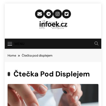
Skip
to
content
Infoek.cz
Web Věnující Se Technologickým
Novinkám
MENU
Home
Čtečka pod displejem
Čtečka Pod Displejem