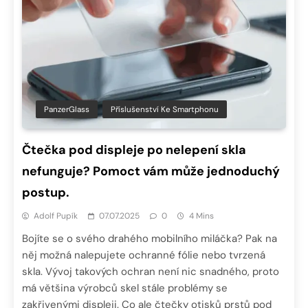
PanzerGlass
Příslušenství Ke Smartphonu
Čtečka pod displeje po nelepení skla
nefunguje? Pomoct vám může jednoduchý
postup.
Adolf Pupík
07.07.2025
0
4 Mins
Bojíte se o svého drahého mobilního miláčka? Pak na
něj možná nalepujete ochranné fólie nebo tvrzená
skla. Vývoj takových ochran není nic snadného, proto
má většina výrobců skel stále problémy se
zakřivenými displeji. Co ale čtečky otisků prstů pod