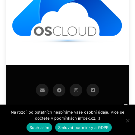
infoek.cz 2026.Developed By
.
BlazeThemes
Na rozdíl od ostatních nesbíráme vaše osobní údaje. Více se
dočtete v podmínkách infoek.cz. :)
Souhlasím
Smluvní podmínky a GDPR