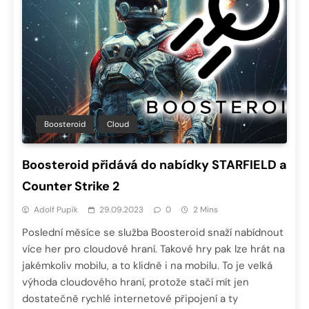
Boosteroid
Cloud
Boosteroid přidává do nabídky STARFIELD a
Counter Strike 2
Adolf Pupík
29.09.2023
0
2 Mins
Poslední měsíce se služba Boosteroid snaží nabídnout
více her pro cloudové hraní. Takové hry pak lze hrát na
jakémkoliv mobilu, a to klidně i na mobilu. To je velká
výhoda cloudového hraní, protože stačí mít jen
dostatečně rychlé internetové připojení a ty