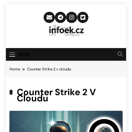
Skip
to
content
Infoek.cz
Web Věnující Se Technologickým
Novinkám
MENU
Home
Counter Strike 2 v cloudu
Counter Strike 2 V
Cloudu