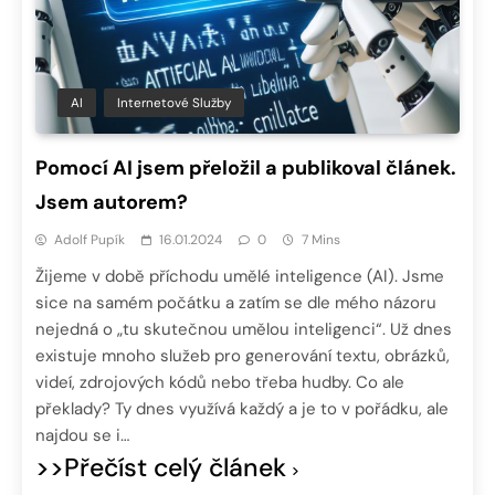
AI
Internetové Služby
Pomocí AI jsem přeložil a publikoval článek.
Jsem autorem?
Adolf Pupík
16.01.2024
0
7 Mins
Žijeme v době příchodu umělé inteligence (AI). Jsme
sice na samém počátku a zatím se dle mého názoru
nejedná o „tu skutečnou umělou inteligenci“. Už dnes
existuje mnoho služeb pro generování textu, obrázků,
videí, zdrojových kódů nebo třeba hudby. Co ale
překlady? Ty dnes využívá každý a je to v pořádku, ale
najdou se i…
>>Přečíst celý článek