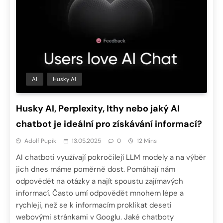
AI
Husky AI
Husky AI, Perplexity, Ithy nebo jaký AI
chatbot je ideální pro získávání informací?
Adolf Pupík
13.05.2025
0
12 Mins
AI chatboti využívají pokročilejí LLM modely a na výběr
jich dnes máme poměrně dost. Pomáhají nám
odpovědět na otázky a najít spoustu zajímavých
informací. Často umí odpovědět mnohem lépe a
rychleji, než se k informacím proklikat deseti
webovými stránkami v Googlu. Jaké chatboty