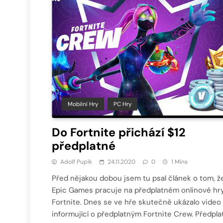
Mobilní Hry
PC Hry
Do Fortnite přichází $12
předplatné
Adolf Pupík
24.11.2020
0
1 Mins
Před nějakou dobou jsem tu psal článek o tom, ž
Epic Games pracuje na předplatném onlinové hr
Fortnite. Dnes se ve hře skutečně ukázalo video
informující o předplatným Fortnite Crew. Předpla