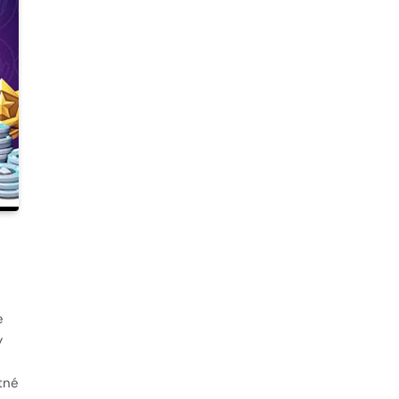
e
y
tné