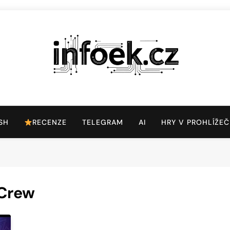
Infoek.cz
Web Věnující Se Technologickým Novinkám
SH
RECENZE
TELEGRAM
AI
HRY V PROHLÍŽEČ
 Crew