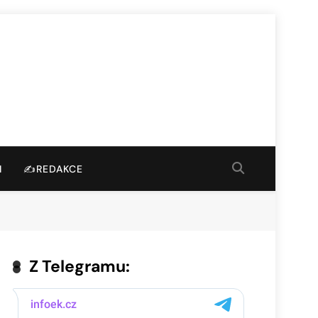
I
✍️REDAKCE
Z Telegramu: