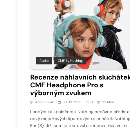
Audio
CMF By Nothing
Recenze náhlavních slucháte
CMF Headphone Pro s
výborným zvukem
Adolf Pupík
30.09.2025
0
22 Mins
Londýnská společnost Nothing nedávno představ
nový model svých špuntových sluchátek Nothin
Ear (3). Již jsem je testoval a recenze byla velmi