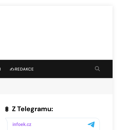
I
✍️REDAKCE
Z Telegramu: