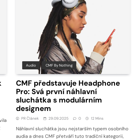
Audio
CMF By Nothing
k
CMF představuje Headphone
Pro: Svá první náhlavní
sluchátka s modulárním
designem
PR Článek
29.09.2025
0
12 Mins
ila
g
Náhlavní sluchátka jsou nejstarším typem osobního
audia a dnes CMF přetváří tuto tradiční kategorii,