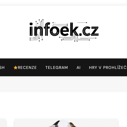
Infoek.cz
Web Věnující Se Technologickým Novinkám
SH
RECENZE
TELEGRAM
AI
HRY V PROHLÍŽEČ