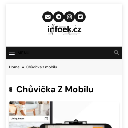
Skip
to
content
Infoek.cz
Web Věnující Se Technologickým
Novinkám
MENU
Home
Chůvička z mobilu
Chůvička Z Mobilu