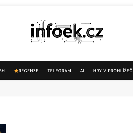
Infoek.cz
Web Věnující Se Technologickým Novinkám
SH
RECENZE
TELEGRAM
AI
HRY V PROHLÍŽEČ