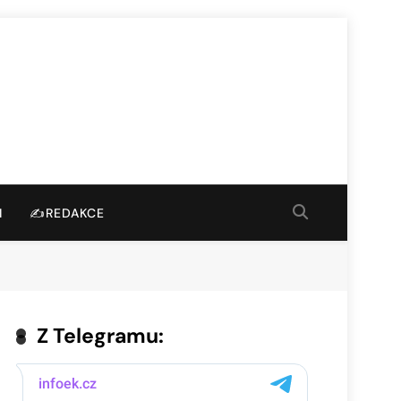
I
✍️REDAKCE
Z Telegramu: