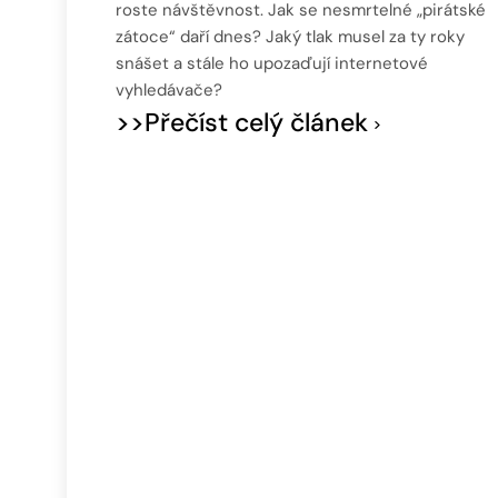
roste návštěvnost. Jak se nesmrtelné „pirátské
zátoce“ daří dnes? Jaký tlak musel za ty roky
snášet a stále ho upozaďují internetové
vyhledávače?
>>Přečíst celý článek