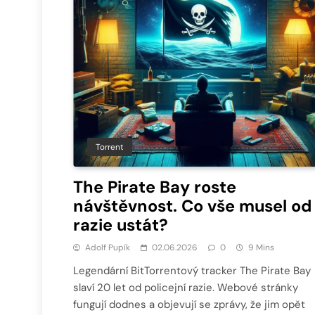
Torrent
The Pirate Bay roste
návštěvnost. Co vše musel od
razie ustát?
Adolf Pupík
02.06.2026
0
9 Mins
Legendární BitTorrentový tracker The Pirate Bay
slaví 20 let od policejní razie. Webové stránky
fungují dodnes a objevují se zprávy, že jim opět