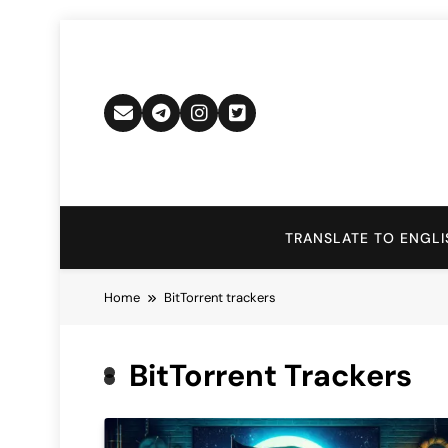
Skip
to
content
TRANSLATE TO ENGLI
Home
BitTorrent trackers
BitTorrent Trackers