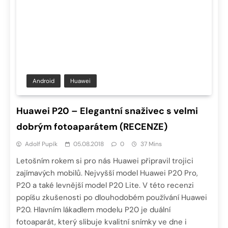
Android
Huawei
Huawei P20 – Elegantní snaživec s velmi
dobrým fotoaparátem (RECENZE)
Adolf Pupík
05.08.2018
0
37 Mins
Letošním rokem si pro nás Huawei připravil trojici
zajímavých mobilů. Nejvyšší model Huawei P20 Pro,
P20 a také levnější model P20 Lite. V této recenzi
popíšu zkušenosti po dlouhodobém používání Huawei
P20. Hlavním lákadlem modelu P20 je duální
fotoaparát, který slibuje kvalitní snímky ve dne i