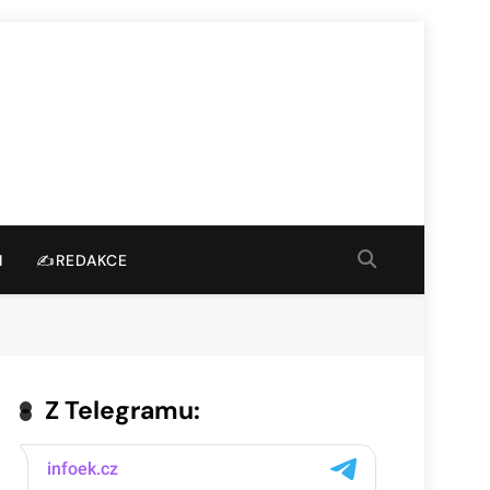
I
✍️REDAKCE
Z Telegramu: