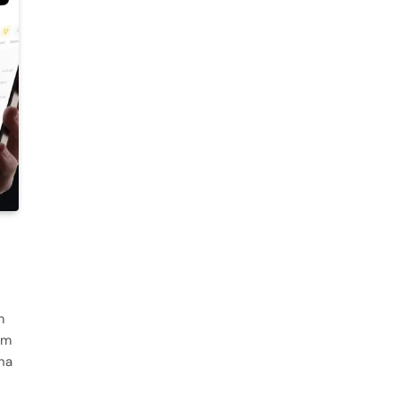
m
ěm
na