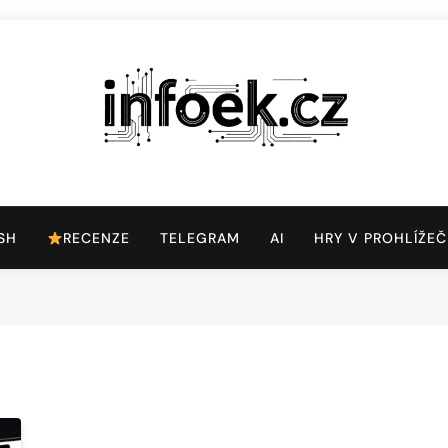
Infoek.cz
Web Věnující Se Technologickým Novinkám
SH
RECENZE
TELEGRAM
AI
HRY V PROHLÍŽEČ