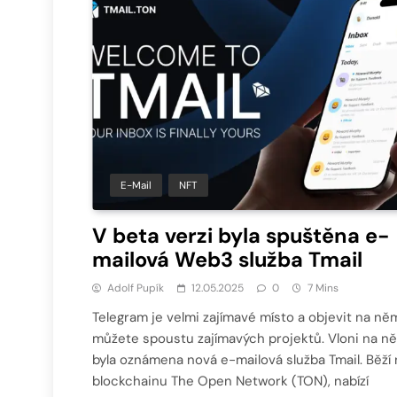
E-Mail
NFT
V beta verzi byla spuštěna e-
mailová Web3 služba Tmail
Adolf Pupík
12.05.2025
0
7 Mins
Telegram je velmi zajímavé místo a objevit na ně
můžete spoustu zajímavých projektů. Vloni na n
byla oznámena nová e-mailová služba Tmail. Běží 
blockchainu The Open Network (TON), nabízí