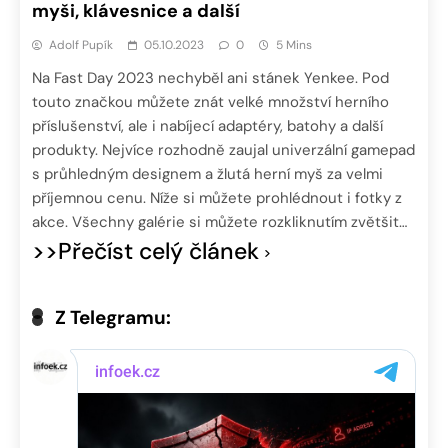
myši, klávesnice a další
Adolf Pupík
05.10.2023
0
5 Mins
Na Fast Day 2023 nechyběl ani stánek Yenkee. Pod
touto značkou můžete znát velké množství herního
příslušenství, ale i nabíjecí adaptéry, batohy a další
produkty. Nejvíce rozhodně zaujal univerzální gamepad
s průhledným designem a žlutá herní myš za velmi
příjemnou cenu. Níže si můžete prohlédnout i fotky z
akce. Všechny galérie si můžete rozkliknutím zvětšit…
>>Přečíst celý článek
Z Telegramu: