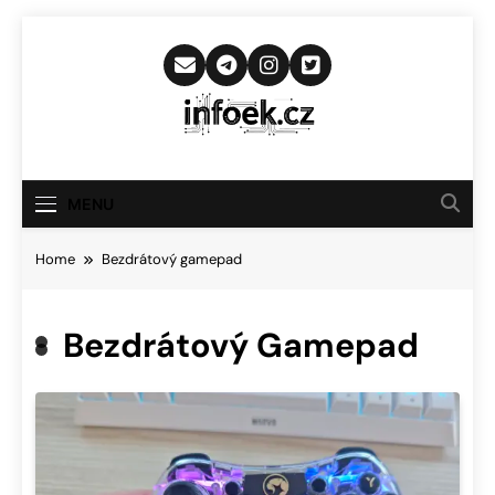
Skip
to
content
Infoek.cz
Web Věnující Se Technologickým
Novinkám
MENU
Home
Bezdrátový gamepad
Bezdrátový Gamepad