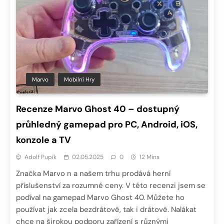
Marvo
Mobilní Hry
Recenze Marvo Ghost 40 – dostupný
průhledný gamepad pro PC, Android, iOS,
konzole a TV
Adolf Pupík
02.05.2025
0
12 Mins
Značka Marvo n a našem trhu prodává herní
příslušenství za rozumné ceny. V této recenzi jsem se
podíval na gamepad Marvo Ghost 40. Můžete ho
používat jak zcela bezdrátově, tak i drátově. Nalákat
chce na širokou podporu zařízení s různými