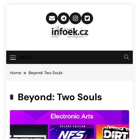
Skip
to
content
Infoek.cz
Web Věnující Se Technologickým
Novinkám
MENU
Home
Beyond: Two Souls
Beyond: Two Souls