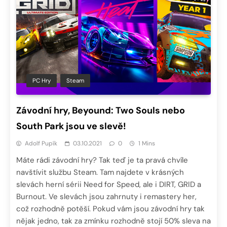
PC Hry
Steam
Závodní hry, Beyound: Two Souls nebo
South Park jsou ve slevě!
Adolf Pupík
03.10.2021
0
1 Mins
Máte rádi závodní hry? Tak teď je ta pravá chvíle
navštívit službu Steam. Tam najdete v krásných
slevách herní sérii Need for Speed, ale i DIRT, GRID a
Burnout. Ve slevách jsou zahrnuty i remastery her,
což rozhodně potěší. Pokud vám jsou závodní hry tak
nějak jedno, tak za zmínku rozhodně stojí 50% sleva na