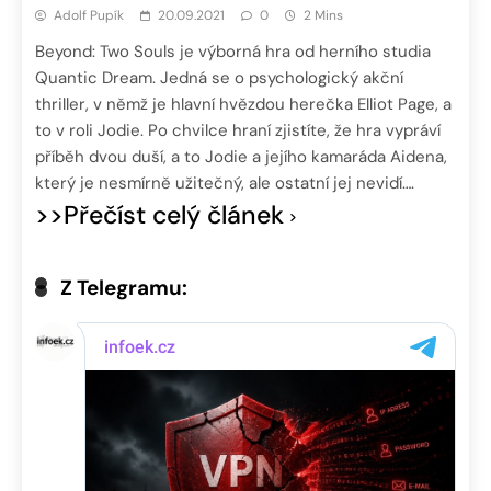
Adolf Pupík
20.09.2021
0
2 Mins
Beyond: Two Souls je výborná hra od herního studia
Quantic Dream. Jedná se o psychologický akční
thriller, v němž je hlavní hvězdou herečka Elliot Page, a
to v roli Jodie. Po chvilce hraní zjistíte, že hra vypráví
příběh dvou duší, a to Jodie a jejího kamaráda Aidena,
který je nesmírně užitečný, ale ostatní jej nevidí….
>>Přečíst celý článek
Z Telegramu: