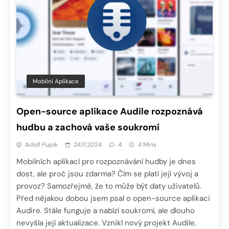
Mobilní Aplikace
Open-source aplikace Audile rozpoznává
hudbu a zachová vaše soukromí
Adolf Pupík
24.11.2024
4
4 Mins
Mobilních aplikací pro rozpoznávání hudby je dnes
dost, ale proč jsou zdarma? Čím se platí její vývoj a
provoz? Samozřejmě, že to může být daty uživatelů.
Před nějakou dobou jsem psal o open-source aplikaci
Audire. Stále funguje a nabízí soukromí, ale dlouho
nevyšla její aktualizace. Vznikl nový projekt Audile,