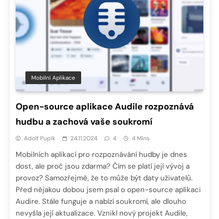
Mobilní Aplikace
Open-source aplikace Audile rozpoznává
hudbu a zachová vaše soukromí
Adolf Pupík
24.11.2024
4
4 Mins
Mobilních aplikací pro rozpoznávání hudby je dnes
dost, ale proč jsou zdarma? Čím se platí její vývoj a
provoz? Samozřejmě, že to může být daty uživatelů.
Před nějakou dobou jsem psal o open-source aplikaci
Audire. Stále funguje a nabízí soukromí, ale dlouho
nevyšla její aktualizace. Vznikl nový projekt Audile,