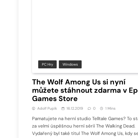
PC Hry
Windows
The Wolf Among Us si nyní
můžete stáhnout zdarma v Ep
Games Store
Adolf Pupík
16.12.2019
0
1 Mins
Pamatujete na herní studio Telltale Games? To st
za velmi úspěšnou herní sérií The Walking Dead.
Vydařený byl také titul The Wolf Among Us, kdy s