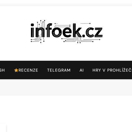
Infoek.cz
Web Věnující Se Technologickým Novinkám
SH
RECENZE
TELEGRAM
AI
HRY V PROHLÍŽEČ