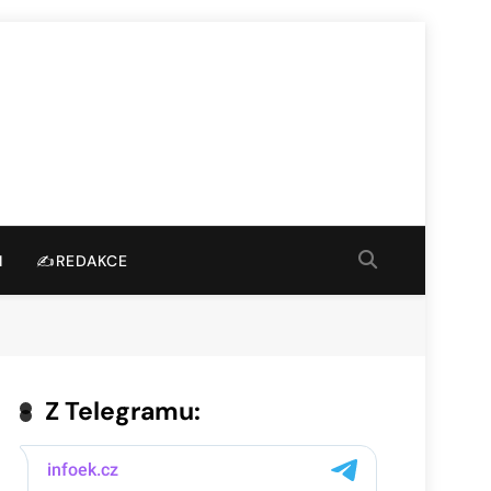
I
✍️REDAKCE
Z Telegramu: