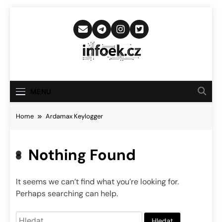
Skip
to
content
Infoek.cz
Web Věnující Se Technologickým
Novinkám
MENU
Home
Ardamax Keylogger
Nothing Found
It seems we can’t find what you’re looking for.
Perhaps searching can help.
Vyhledávání