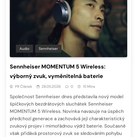
Audio
Sennheiser
Sennheiser MOMENTUM 5 Wireless:
výborný zvuk, vyměnitelná baterie
PR Článek
28.05.2026
0
15 Mins
Společnost Sennheiser dnes představila nový model
špičkových bezdrátových sluchátek Sennheiser
MOMENTUM 5 Wireless. Novinka navazuje na úspěch
předchozí generace a zachovává její charakteristický
zvukový projev i mimořádnou výdrž baterie. Současně
však přidává prostorový zvuk se sledováním pohybu