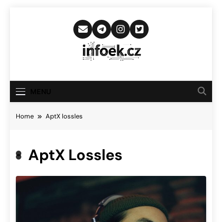
Skip
to
content
Infoek.cz
Web Věnující Se Technologickým
Novinkám
MENU
Home
AptX lossles
AptX Lossles