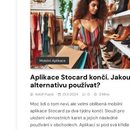
Mobilní Aplikace
Aplikace Stocard končí. Jako
alternativu používat?
Adolf Pupík
01.11.2024
0
3 Mins
Moc lidí o tom neví, ale velmi oblíbená mobilní
aplikace Stocard za dva týdny končí. Slouží pro
uložení věrnostních karet a jejich následné
používání v obchodech. Aplikaci si pod svá křídla