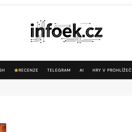
Infoek.cz
Web Věnující Se Technologickým Novinkám
SH
RECENZE
TELEGRAM
AI
HRY V PROHLÍŽEČ