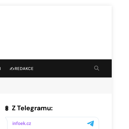
I
✍️REDAKCE
Z Telegramu: