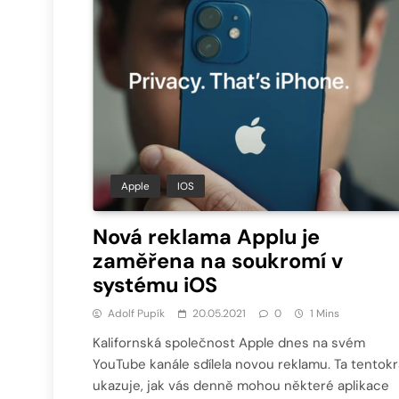
Apple
IOS
Nová reklama Applu je
zaměřena na soukromí v
systému iOS
Adolf Pupík
20.05.2021
0
1 Mins
Kalifornská společnost Apple dnes na svém
YouTube kanále sdílela novou reklamu. Ta tentokr
ukazuje, jak vás denně mohou některé aplikace