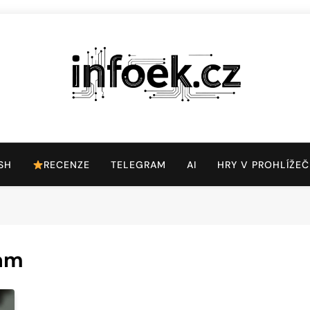
Infoek.cz
Web Věnující Se Technologickým Novinkám
SH
RECENZE
TELEGRAM
AI
HRY V PROHLÍŽEČ
lam