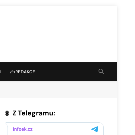
I
✍️REDAKCE
Z Telegramu: