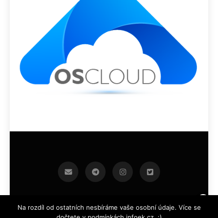
infoek.cz 2026.Developed By
.
BlazeThemes
Na rozdíl od ostatních nesbíráme vaše osobní údaje. Více se
dočtete v podmínkách infoek.cz. :)