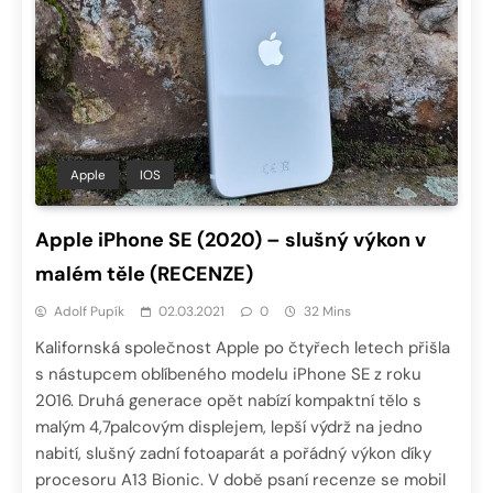
Apple
IOS
Apple iPhone SE (2020) – slušný výkon v
malém těle (RECENZE)
Adolf Pupík
02.03.2021
0
32 Mins
Kalifornská společnost Apple po čtyřech letech přišla
s nástupcem oblíbeného modelu iPhone SE z roku
2016. Druhá generace opět nabízí kompaktní tělo s
malým 4,7palcovým displejem, lepší výdrž na jedno
nabití, slušný zadní fotoaparát a pořádný výkon díky
procesoru A13 Bionic. V době psaní recenze se mobil