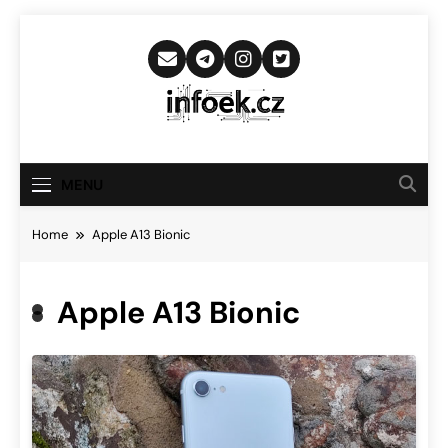
Skip
to
content
Infoek.cz
Web Věnující Se Technologickým
Novinkám
MENU
Home
Apple A13 Bionic
Apple A13 Bionic