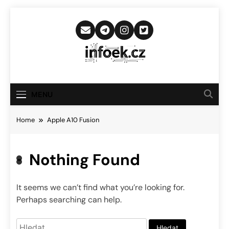
Skip
to
content
Infoek.cz
Web Věnující Se Technologickým
Novinkám
MENU
Home
Apple A10 Fusion
Nothing Found
It seems we can’t find what you’re looking for.
Perhaps searching can help.
Vyhledávání