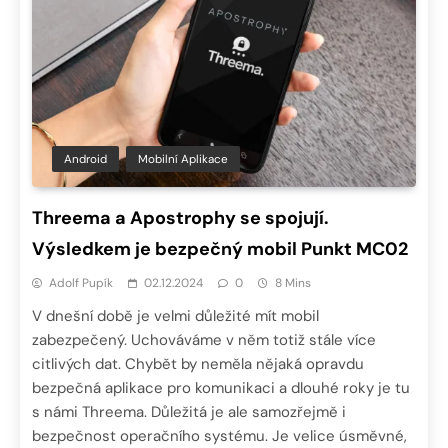
Android
Mobilní Aplikace
Threema a Apostrophy se spojují.
Výsledkem je bezpečný mobil Punkt MC02
Adolf Pupík
02.12.2024
0
8 Mins
V dnešní době je velmi důležité mít mobil
zabezpečený. Uchováváme v něm totiž stále více
citlivých dat. Chybět by neměla nějaká opravdu
bezpečná aplikace pro komunikaci a dlouhé roky je tu
s námi Threema. Důležitá je ale samozřejmě i
bezpečnost operačního systému. Je velice úsměvné,