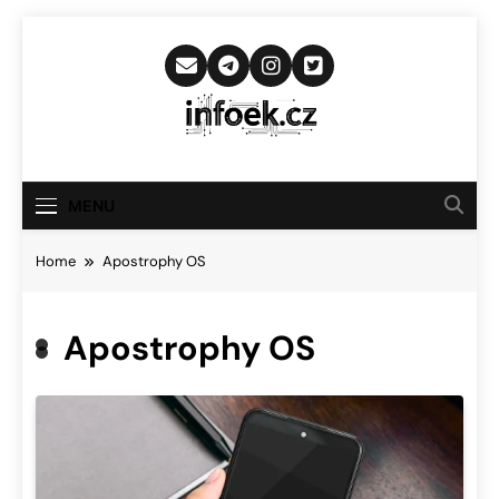
Skip
to
content
Infoek.cz
Web Věnující Se Technologickým
Novinkám
MENU
Home
Apostrophy OS
Apostrophy OS