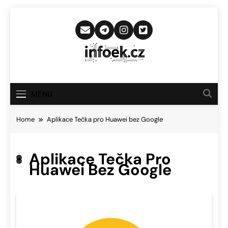
Skip
to
content
Infoek.cz
Web Věnující Se Technologickým
Novinkám
MENU
Home
Aplikace Tečka pro Huawei bez Google
Aplikace Tečka Pro
Huawei Bez Google