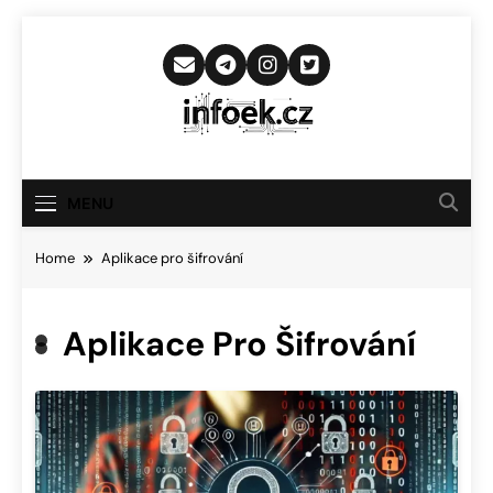
Skip
to
content
Infoek.cz
Web Věnující Se Technologickým
Novinkám
MENU
Home
Aplikace pro šifrování
Aplikace Pro Šifrování