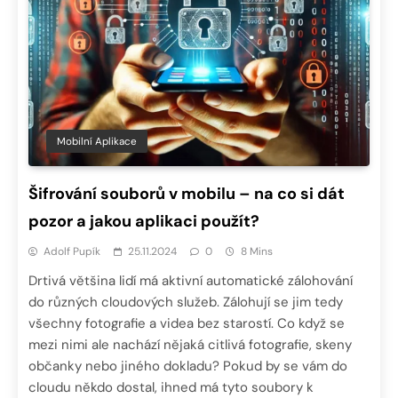
Mobilní Aplikace
Šifrování souborů v mobilu – na co si dát
pozor a jakou aplikaci použít?
Adolf Pupík
25.11.2024
0
8 Mins
Drtivá většina lidí má aktivní automatické zálohování
do různých cloudových služeb. Zálohují se jim tedy
všechny fotografie a videa bez starostí. Co když se
mezi nimi ale nachází nějaká citlivá fotografie, skeny
občanky nebo jiného dokladu? Pokud by se vám do
cloudu někdo dostal, ihned má tyto soubory k