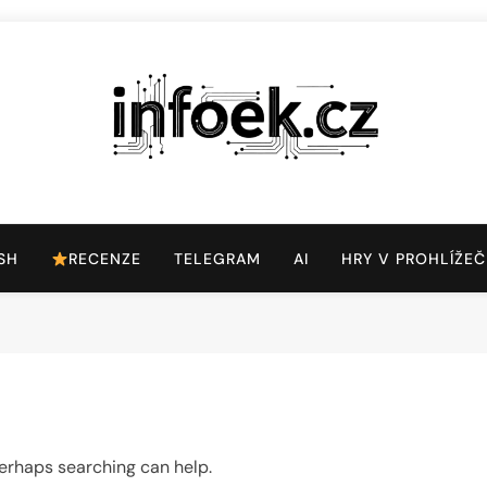
Infoek.cz
Web Věnující Se Technologickým Novinkám
SH
RECENZE
TELEGRAM
AI
HRY V PROHLÍŽEČ
 Perhaps searching can help.