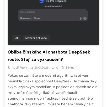
AI
Mobilní Aplikace
Obliba čínského AI chatbota DeepSeek
roste. Stojí za vyzkoušení?
Adolf Pupík
28.01.2025
0
3 Mins
Pokud se zajímáte o moderní algoritmy, jistě vám
neunikla čínská společnost DeepSeek. Je známa díky
svým jazykovým modelům. V posledních dnech se o ní
mluví stále častěji, jelikož uživatelé zkouší
stejnojmennou mobilní aplikaci. Jedná se vlastně o
chatbota, díky kterému můžete během chvilky najít