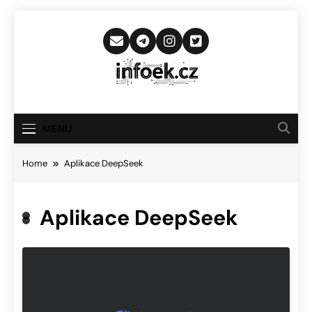
Skip
to
content
Infoek.cz
Web Věnující Se Technologickým
Novinkám
MENU
Home
Aplikace DeepSeek
Aplikace DeepSeek