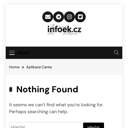
Skip
to
content
Infoek.cz
Web Věnující Se Technologickým
Novinkám
MENU
Home
Aplikace Canta
Nothing Found
It seems we can’t find what you’re looking for.
Perhaps searching can help.
Vyhledávání