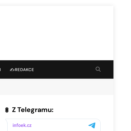
I
✍️REDAKCE
Z Telegramu: