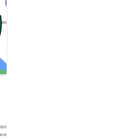
lní
ace