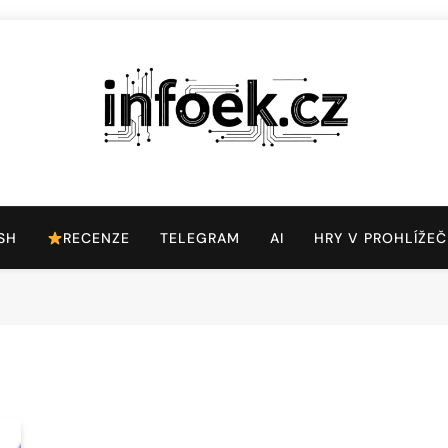
Infoek.cz
Web Věnující Se Technologickým Novinkám
SH
RECENZE
TELEGRAM
AI
HRY V PROHLÍŽEČ