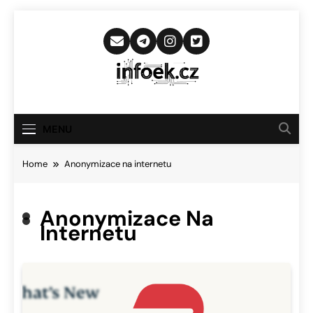
Skip
to
content
Infoek.cz
Web Věnující Se Technologickým
Novinkám
MENU
Home
Anonymizace na internetu
Anonymizace Na
Internetu