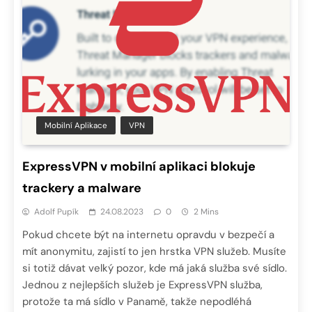
Mobilní Aplikace
VPN
ExpressVPN v mobilní aplikaci blokuje
trackery a malware
Adolf Pupík
24.08.2023
0
2 Mins
Pokud chcete být na internetu opravdu v bezpečí a
mít anonymitu, zajistí to jen hrstka VPN služeb. Musíte
si totiž dávat velký pozor, kde má jaká služba své sídlo.
Jednou z nejlepších služeb je ExpressVPN služba,
protože ta má sídlo v Panamě, takže nepodléhá