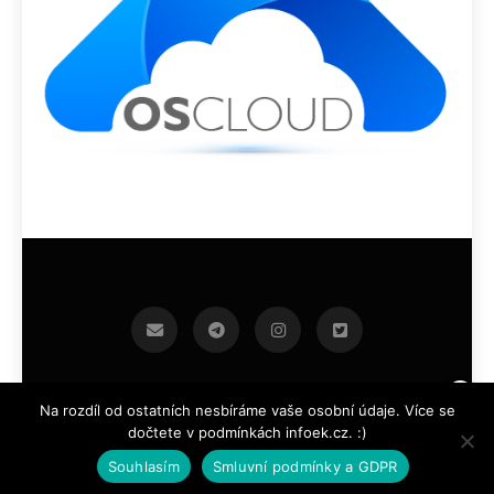
infoek.cz 2026.Developed By
.
BlazeThemes
Na rozdíl od ostatních nesbíráme vaše osobní údaje. Více se
dočtete v podmínkách infoek.cz. :)
Souhlasím
Smluvní podmínky a GDPR