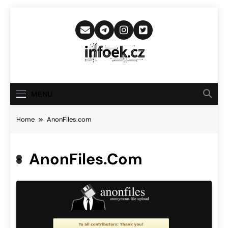
Skip
to
content
Infoek.cz
Web Věnující Se Technologickým
Novinkám
MENU
Home
AnonFiles.com
AnonFiles.com