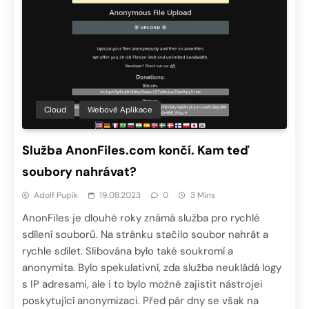
Cloud
Webové Aplikace
Služba AnonFiles.com končí. Kam teď
soubory nahrávat?
Adolf Pupík
19.08.2023
0
3 Mins
AnonFiles je dlouhé roky známá služba pro rychlé
sdílení souborů. Na stránku stačilo soubor nahrát a
rychle sdílet. Slibována bylo také soukromí a
anonymita. Bylo spekulativní, zda služba neukládá logy
s IP adresami, ale i to bylo možné zajistit nástrojei
poskytující anonymizaci. Před pár dny se však na