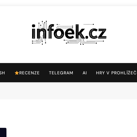
Infoek.cz
Web Věnující Se Technologickým Novinkám
SH
RECENZE
TELEGRAM
AI
HRY V PROHLÍŽEČ