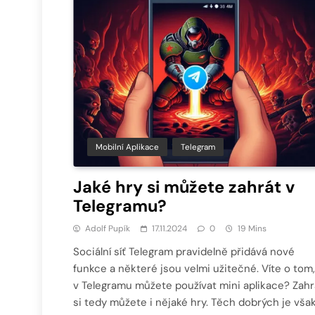
Mobilní Aplikace
Telegram
Jaké hry si můžete zahrát v
Telegramu?
Adolf Pupík
17.11.2024
0
19 Mins
Sociální síť Telegram pravidelně přidává nové
funkce a některé jsou velmi užitečné. Víte o tom,
v Telegramu můžete používat mini aplikace? Zahr
si tedy můžete i nějaké hry. Těch dobrých je vša