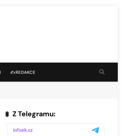
I
✍️REDAKCE
Z Telegramu: