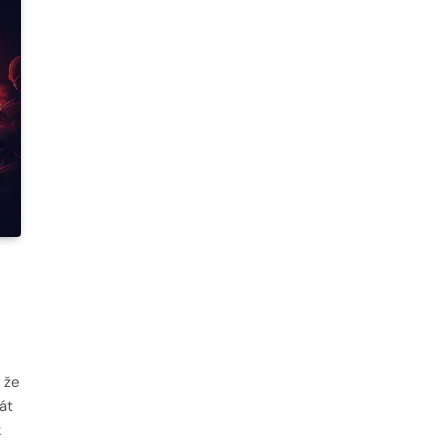
 že
át
k