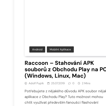
Android
Mobilní Aplikace
Raccoon – Stahování APK
souborů z Obchodu Play na P
(Windows, Linux, Mac)
Adolf Pupík
25.07.2019
0
2 Mins
Potřebujete z nějakého důvodu APK soubor něja
aplikace z Obchodu Play? Tuto možnost mohou
chtít využívat především fanoušci flashování