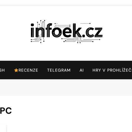
Infoek.cz
Web Věnující Se Technologickým Novinkám
SH
RECENZE
TELEGRAM
AI
HRY V PROHLÍŽEČ
 PC