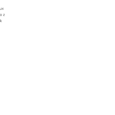
ux
o z
ak