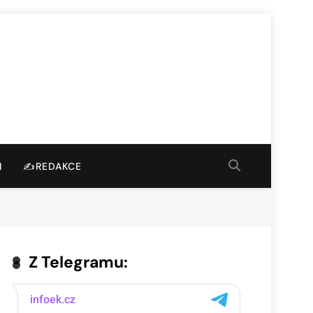
I
✍️REDAKCE
Z Telegramu: