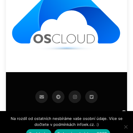
infoek.cz 2026.Developed By
.
BlazeThemes
Na rozdíl od ostatních nesbíráme vaše osobní údaje. Více se
dočtete v podmínkách infoek.cz. :)