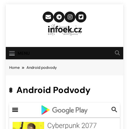
Skip
to
content
Infoek.cz
Web Věnující Se Technologickým
Novinkám
MENU
Home
Android podvody
Android Podvody