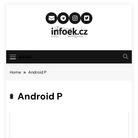
Skip
to
content
Infoek.cz
Web Věnující Se Technologickým
Novinkám
MENU
Home
Android P
Android P