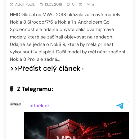
Adolf Pupík
13.03.2018
0
1 Mins
HMD Global na MWC 2018 ukázalo zajímavé modely
Nokia 8 Sirocco/7/6 a Nokia 1 s Androidem Go.
Společnost ale údajně chystá další dva zajímavé
modely, které se začínají objevovat na rendech.
Údajně se jedná o Nokii 9, která by měla přinést
vykousnutí v displeji. Další model by měl nést značení
Nokia 8 Pro, ale žádná…
>>Přečíst celý článek
Z Telegramu: