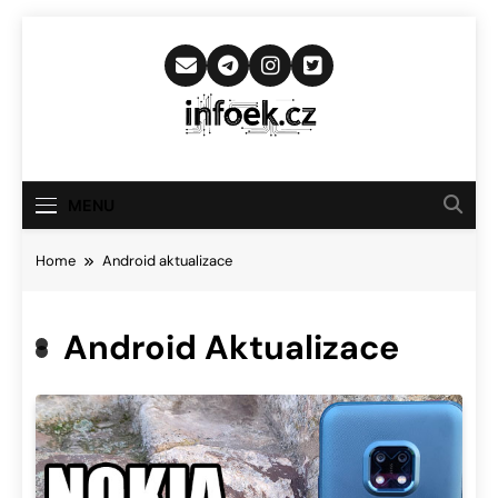
Skip
to
content
Infoek.cz
Web Věnující Se Technologickým
Novinkám
MENU
Home
Android aktualizace
Android Aktualizace