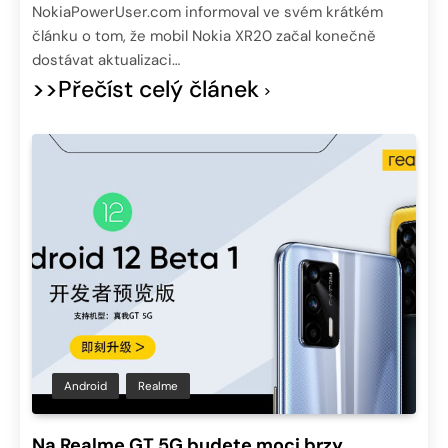
NokiaPowerUser.com informoval ve svém krátkém
článku o tom, že mobil Nokia XR20 začal konečně
dostávat aktualizaci…
>>Přečíst celý článek
Android
Realme
Na Realme GT 5G budete moci brzy