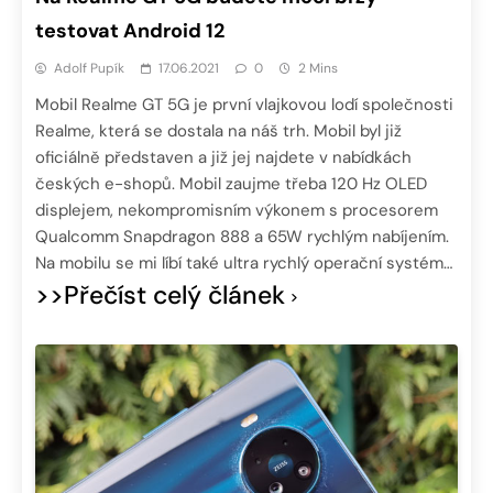
testovat Android 12
Adolf Pupík
17.06.2021
0
2 Mins
Mobil Realme GT 5G je první vlajkovou lodí společnosti
Realme, která se dostala na náš trh. Mobil byl již
oficiálně představen a již jej najdete v nabídkách
českých e-shopů. Mobil zaujme třeba 120 Hz OLED
displejem, nekompromisním výkonem s procesorem
Qualcomm Snapdragon 888 a 65W rychlým nabíjením.
Na mobilu se mi líbí také ultra rychlý operační systém…
>>Přečíst celý článek