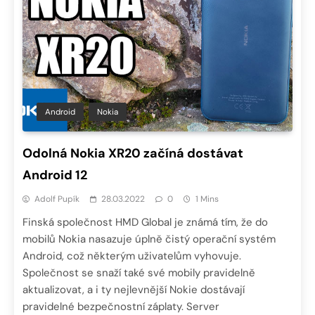
Android
Nokia
Odolná Nokia XR20 začíná dostávat
Android 12
Adolf Pupík
28.03.2022
0
1 Mins
Finská společnost HMD Global je známá tím, že do
mobilů Nokia nasazuje úplně čistý operační systém
Android, což některým uživatelům vyhovuje.
Společnost se snaží také své mobily pravidelně
aktualizovat, a i ty nejlevnější Nokie dostávají
pravidelné bezpečnostní záplaty. Server