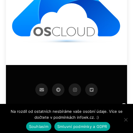
infoek.cz 2026.Developed By
.
BlazeThemes
Na rozdíl od ostatních nesbíráme vaše osobní údaje. Více se
dočtete v podmínkách infoek.cz. :)
Souhlasím
Smluvní podmínky a GDPR