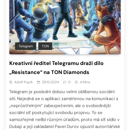
Telegram
TON
Kreativní ředitel Telegramu draží dílo
„Resistance“ na TON Diamonds
Adolf Pupík
28.10.2024
0
4 Mins
Telegram je poslední dobou velmi oblíbenou sociální
sítí. Nejedná se o aplikaci zaměřenou na komunikaci s
„neprůstřelným“ zabezpečením, ale o svobodnější
sociální síť poskytující svobodu projevu. To se
samozřejmě nelíbí různým úřadům, proto má síť sídlo v
Dubaji a její zakladatel Pavel Durov opustil autoritářské