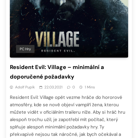
PC Hry
Resident Evil: Village – minimální a
doporučené požadavky
Adolf Pupík
22.03.2021
0
1 Mins
Resident Evil: Village opět vezme hráče do hororové
atmosféry, kde se nově objeví vampíří žena, kterou
můžete vidět v oficiálním traileru níže. Aby si hráč hru
alespoň trochu užil, je zapotřebí mít počítač, který
splňuje alespoň minimální požadavky hry. Ty
překvapivě nejsou tak náročné, jak bych očekával a