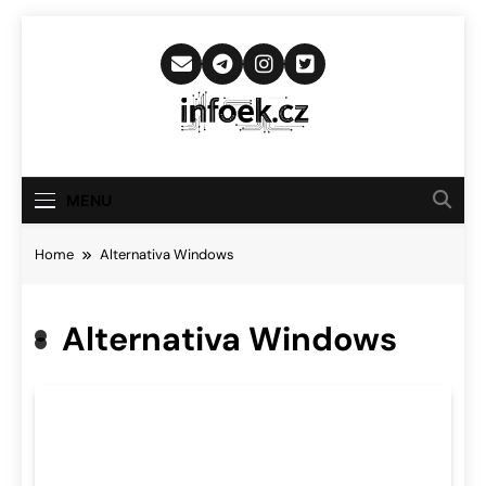
Skip
to
content
Infoek.cz
Web Věnující Se Technologickým
Novinkám
MENU
Home
Alternativa Windows
Alternativa Windows