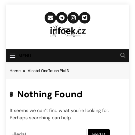
Skip
to
content
Infoek.cz
Web Věnující Se Technologickým
Novinkám
MENU
Home
Alcatel OneTouch Pixi 3
Nothing Found
It seems we can’t find what you’re looking for.
Perhaps searching can help.
Vyhledávání