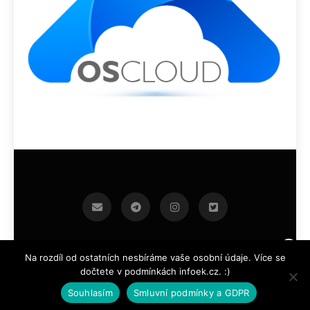
infoek.cz 2026.Developed By
.
BlazeThemes
Na rozdíl od ostatních nesbíráme vaše osobní údaje. Více se
dočtete v podmínkách infoek.cz. :)
Souhlasím
Smluvní podmínky a GDPR