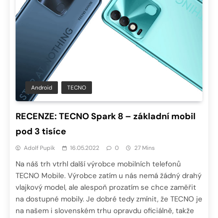
Android
TECNO
RECENZE: TECNO Spark 8 – základní mobil
pod 3 tisíce
Adolf Pupík
16.05.2022
0
27 Mins
Na náš trh vtrhl další výrobce mobilních telefonů
TECNO Mobile. Výrobce zatím u nás nemá žádný drahý
vlajkový model, ale alespoň prozatím se chce zaměřit
na dostupné mobily. Je dobré tedy zmínit, že TECNO je
na našem i slovenském trhu opravdu oficiálně, takže