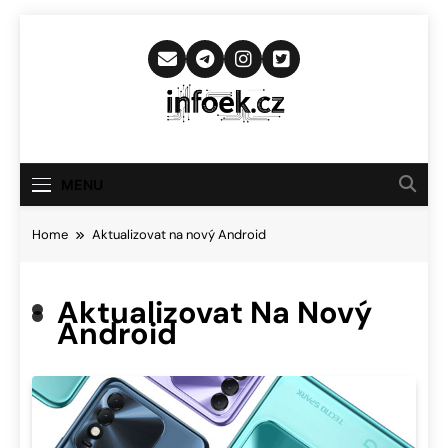
Skip
to
content
Infoek.cz
Web Věnující Se Technologickým
Novinkám
MENU
Home
Aktualizovat na nový Android
Aktualizovat Na Nový
Android