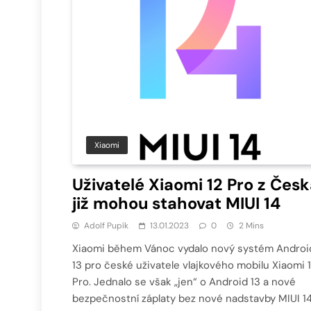
Xiaomi
Uživatelé Xiaomi 12 Pro z Čes
již mohou stahovat MIUI 14
Adolf Pupík
13.01.2023
0
2 Mins
Xiaomi během Vánoc vydalo nový systém Androi
13 pro české uživatele vlajkového mobilu Xiaomi 
Pro. Jednalo se však „jen“ o Android 13 a nové
bezpečnostní záplaty bez nové nadstavby MIUI 14