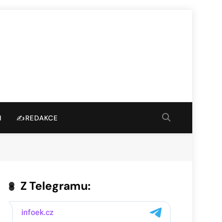
I
✍️REDAKCE
Z Telegramu: