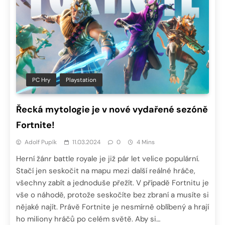
PC Hry
Playstation
Řecká mytologie je v nové vydařené sezóně
Fortnite!
Adolf Pupík
11.03.2024
0
4 Mins
Herní žánr battle royale je již pár let velice populární.
Stačí jen seskočit na mapu mezi další reálné hráče,
všechny zabít a jednoduše přežít. V případě Fortnitu je
vše o náhodě, protože seskočíte bez zbraní a musíte si
nějaké najít. Právě Fortnite je nesmírně oblíbený a hrají
ho miliony hráčů po celém světě. Aby si…