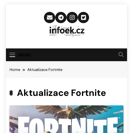
Skip
to
content
Infoek.cz
Web Věnující Se Technologickým
Novinkám
MENU
Home
Aktualizace Fortnite
Aktualizace Fortnite