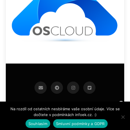
infoek.cz 2026.Developed By
.
BlazeThemes
Na rozdíl od ostatních nesbíráme vaše osobní údaje. Více se
dočtete v podmínkách infoek.cz. :)
Souhlasím
Smluvní podmínky a GDPR