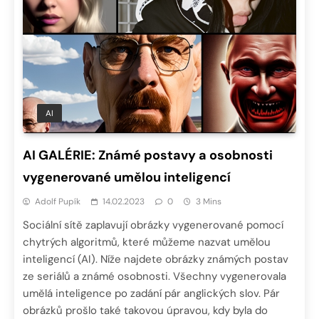
AI
AI GALÉRIE: Známé postavy a osobnosti
vygenerované umělou inteligencí
Adolf Pupík
14.02.2023
0
3 Mins
Sociální sítě zaplavují obrázky vygenerované pomocí
chytrých algoritmů, které můžeme nazvat umělou
inteligencí (AI). Níže najdete obrázky známých postav
ze seriálů a známé osobnosti. Všechny vygenerovala
umělá inteligence po zadání pár anglických slov. Pár
obrázků prošlo také takovou úpravou, kdy byla do