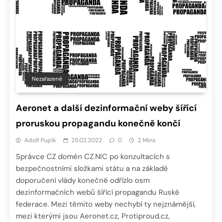
Nezařazené
Aeronet a další dezinformační weby šířící
proruskou propagandu konečně končí
Adolf Pupík
25.02.2022
0
2 Mins
Správce CZ domén CZ.NIC po konzultacích s
bezpečnostními složkami státu a na základě
doporučení vlády konečně odřízlo osm
dezinformačních webů šířící propagandu Ruské
federace. Mezi těmito weby nechybí ty nejznámější,
mezi kterými jsou Aeronet.cz, Protiproud.cz,