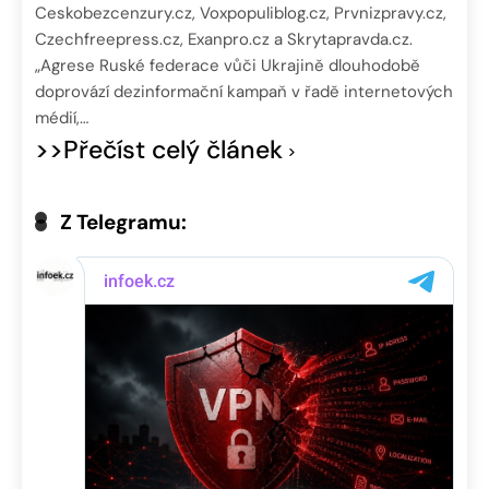
Ceskobezcenzury.cz, Voxpopuliblog.cz, Prvnizpravy.cz,
Czechfreepress.cz, Exanpro.cz a Skrytapravda.cz.
„Agrese Ruské federace vůči Ukrajině dlouhodobě
doprovází dezinformační kampaň v řadě internetových
médií,…
>>Přečíst celý článek
Z Telegramu: