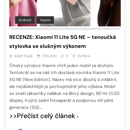
Android
Xiaomi
RECENZE: Xiaomi 11 Lite 5G NE – tenoučká
stylovka se slušným výkonem
Adolf Pupík
17.10.2021
0
22 Mins
Čínský výrobce Xiaomi chrlí jeden mobil za druhým.
Tentokrát se na náš trh dostává novinka Xiaomi 11 Lite
5G NE (New Edition). Název má sice dlouhý a zvláštní,
ale nejdůležitější je pochopitelně jeho výbava. Mobil
se snaží zákazníky nalákat na líbivý design, 90 Hz OLED
displej, trojitý zadní fotoaparát a podporou sítí páté
generace (5G)….
>>Přečíst celý článek