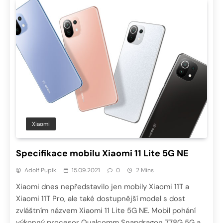
Xiaomi
Specifikace mobilu Xiaomi 11 Lite 5G NE
Adolf Pupík
15.09.2021
0
2 Mins
Xiaomi dnes nepředstavilo jen mobily Xiaomi 11T a
Xiaomi 11T Pro, ale také dostupnější model s dost
zvláštním názvem Xiaomi 11 Lite 5G NE. Mobil pohání
výkonný procesor Qualcomm Snapdragon 778G 5G a