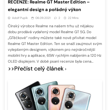
RECENZE: Realme GT Master Edition –
elegantní design a pořádný výkon
Adolf Pupík
06.09.2021
2
22 Mins
Čínský výrobce Realme na našem trhu už nějakou
dobu prodává vydařený model Realme GT 5G. Do
„GTéčkové“ rodiny můžete také nově přivítat model
Realme GT Master Edition. Ten se snaží zaujmout svým
vylepšeným designem, výkonem pro nejnáročnější
mobilní hry a aplikace, 65W rychlým nabíjením a 120 Hz
OLED displejem. V době psaní recenze byla cena…
>>Přečíst celý článek