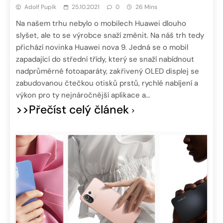
Adolf Pupík
25.10.2021
0
26 Mins
Na našem trhu nebylo o mobilech Huawei dlouho
slyšet, ale to se výrobce snaží změnit. Na náš trh tedy
přichází novinka Huawei nova 9. Jedná se o mobil
zapadající do střední třídy, který se snaží nabídnout
nadprůměrné fotoaparáty, zakřivený OLED displej se
zabudovanou čtečkou otisků prstů, rychlé nabíjení a
výkon pro ty nejnáročnější aplikace a…
>>Přečíst celý článek