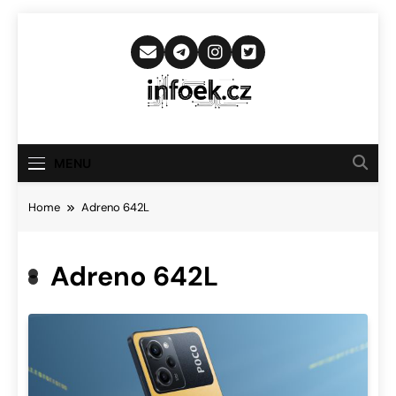
Skip
to
content
Infoek.cz
Web Věnující Se Technologickým
Novinkám
MENU
Home
Adreno 642L
Adreno 642L