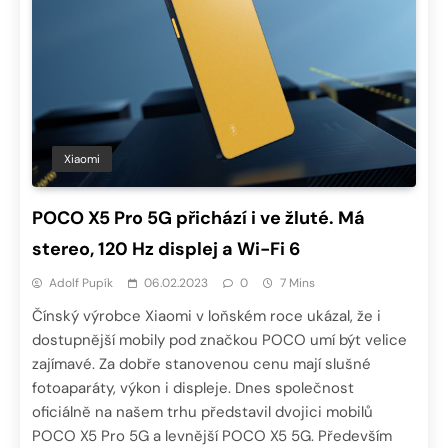
Xiaomi
POCO X5 Pro 5G přichází i ve žluté. Má
stereo, 120 Hz displej a Wi-Fi 6
Adolf Pupík
06.02.2023
0
7 Mins
Čínský výrobce Xiaomi v loňském roce ukázal, že i
dostupnější mobily pod značkou POCO umí být velice
zajímavé. Za dobře stanovenou cenu mají slušné
fotoaparáty, výkon i displeje. Dnes společnost
oficiálně na našem trhu představil dvojici mobilů
POCO X5 Pro 5G a levnější POCO X5 5G. Především